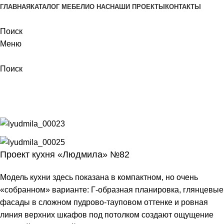
ГЛАВНАЯ
КАТАЛОГ МЕБЕЛИ
О НАС
НАШИ ПРОЕКТЫ
КОНТАКТЫ
Поиск
Меню
Поиск
Наши проекты
Главная
Наши проекты
Проект Людмила 82
Проект кухня «Людмила» №82
Модель кухни здесь показана в компактном, но очень
«собранном» варианте: Г‑образная планировка, глянцевые
фасады в сложном пудрово‑тауповом оттенке и ровная
линия верхних шкафов под потолком создают ощущение