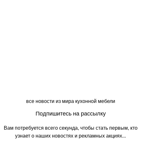
Кухни
Полина
Проект Полина 57
Кухни
Полина
Проект Полина 56
все новости из мира кухонной мебели
Подпишитесь на рассылку
Вам
потребуется
всего
секунда
,
чтобы
стать
первым
, кто
узнает
о
наших
новостях
и
рекламных
акциях
.
..