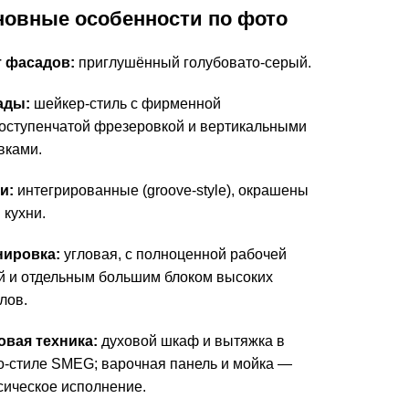
новные особенности по фото
 фасадов:
приглушённый голубовато-серый.
ады:
шейкер-стиль с фирменной
оступенчатой фрезеровкой и вертикальными
вками.
и:
интегрированные (groove-style), окрашены
 кухни.
нировка:
угловая, с полноценной рабочей
й и отдельным большим блоком высоких
лов.
вая техника:
духовой шкаф и вытяжка в
о-стиле SMEG; варочная панель и мойка —
сическое исполнение.