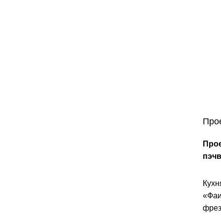
Про
Прое
пэч
Кухн
«Фаи
фрез