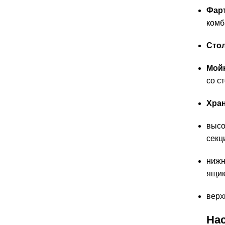
Фарт
комб
Сто
Мой
со с
Хра
высо
секц
нижн
ящик
верх
На