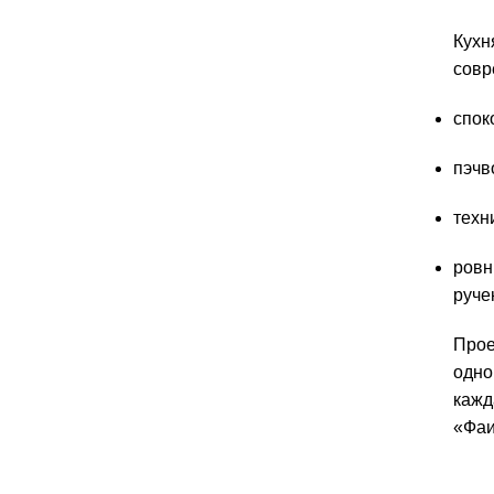
Кухн
совр
спок
пэчв
техн
ровн
руче
Прое
одно
кажд
«Фаи