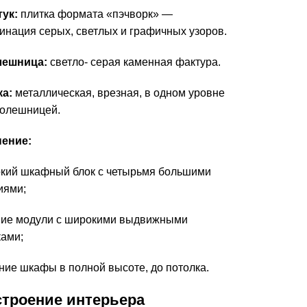
ук:
плитка формата «пэчворк» —
инация серых, светлых и графичных узоров.
лешница:
светло- серая каменная фактура.
ка:
металлическая, врезная, в одном уровне
толешницей.
нение:
кий шкафный блок с четырьмя большими
иями;
ие модули с широкими выдвижными
ами;
ние шкафы в полной высоте, до потолка.
строение интерьера