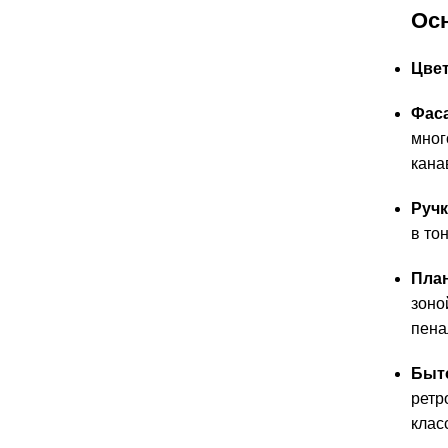
Ос
Цвет
Фас
мног
кана
Ручк
в тон
Пла
зоно
пена
Быто
ретр
клас