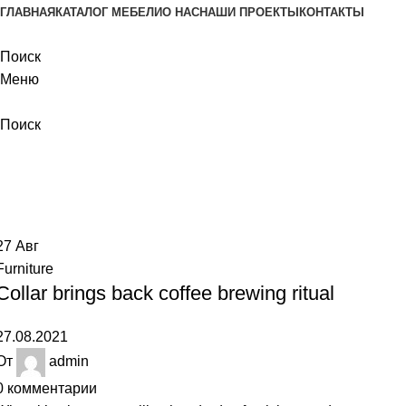
ГЛАВНАЯ
КАТАЛОГ МЕБЕЛИ
О НАС
НАШИ ПРОЕКТЫ
КОНТАКТЫ
Поиск
Меню
Поиск
Furniture
Главная
Архив по категориям "Furniture"
27
Авг
Furniture
Collar brings back coffee brewing ritual
27.08.2021
От
admin
0
комментарии