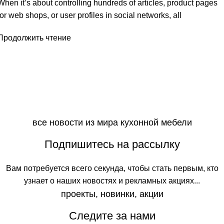
When it’s about controlling hundreds of articles, product pages
for web shops, or user profiles in social networks, all
Продолжить чтение
все новости из мира кухонной мебели
Подпишитесь на рассылку
Вам
потребуется
всего
секунда
,
чтобы
стать
первым
, кто
узнает
о
наших
новостях
и
рекламных
акциях
.
..
проекты, новинки, акции
Следите за нами