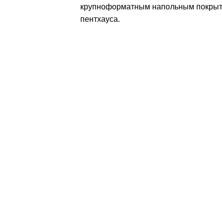
крупноформатным напольным покрыти
пентхауса.
Кухни
Людмила
Проект Людмила 79
Кухни