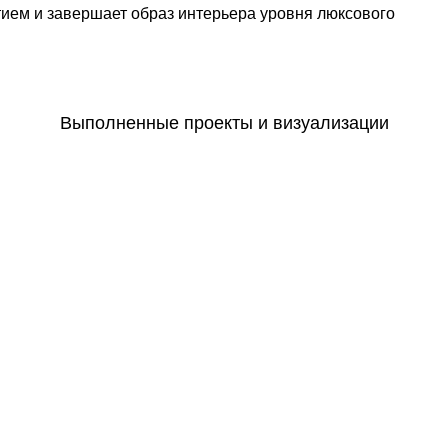
ем и завершает образ интерьера уровня люксового
Выполненные проекты и визуализации
Кухни
Людмила
Проект Людмила 78
Кухни