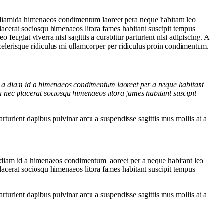
a diamida himenaeos condimentum laoreet pera neque habitant leo
c placerat sociosqu himenaeos litora fames habitant suscipit tempus
eugiat viverra nisl sagittis a curabitur parturient nisi adipiscing. A
scelerisque ridiculus mi ullamcorper per ridiculus proin condimentum.
si a diam id a himenaeos condimentum laoreet per a neque habitant
t a nec placerat sociosqu himenaeos litora fames habitant suscipit
arturient dapibus pulvinar arcu a suspendisse sagittis mus mollis at a
a diam id a himenaeos condimentum laoreet per a neque habitant leo
c placerat sociosqu himenaeos litora fames habitant suscipit tempus
arturient dapibus pulvinar arcu a suspendisse sagittis mus mollis at a