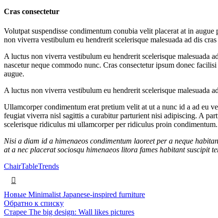
Cras consectetur
Volutpat suspendisse condimentum conubia velit placerat at in augue po
non viverra vestibulum eu hendrerit scelerisque malesuada ad dis cras 
A luctus non viverra vestibulum eu hendrerit scelerisque malesuada ad
nascetur neque commodo nunc. Cras consectetur ipsum donec facilisi cu
augue.
A luctus non viverra vestibulum eu hendrerit scelerisque malesuada ad 
Ullamcorper condimentum erat pretium velit at ut a nunc id a ad eu v
feugiat viverra nisl sagittis a curabitur parturient nisi adipiscing. A 
scelerisque ridiculus mi ullamcorper per ridiculus proin condimentum.
Nisi a diam id a himenaeos condimentum laoreet per a neque habitant le
at a nec placerat sociosqu himenaeos litora fames habitant suscipit te
Chair
Table
Trends
Новые
Minimalist Japanese-inspired furniture
Обратно к списку
Старее
The big design: Wall likes pictures