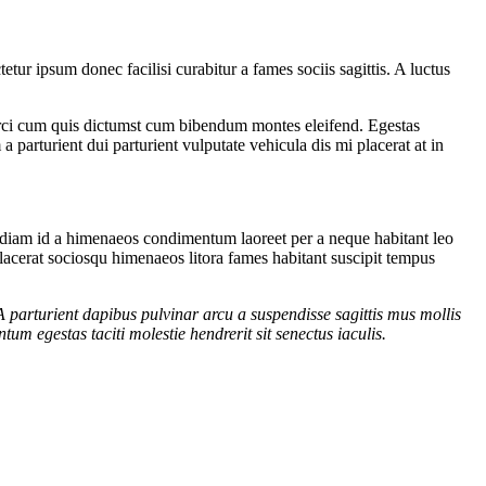
ur ipsum donec facilisi curabitur a fames sociis sagittis. A luctus
 orci cum quis dictumst cum bibendum montes eleifend. Egestas
arturient dui parturient vulputate vehicula dis mi placerat at in
a diam id a himenaeos condimentum laoreet per a neque habitant leo
c placerat sociosqu himenaeos litora fames habitant suscipit tempus
A parturient dapibus pulvinar arcu a suspendisse sagittis mus mollis
m egestas taciti molestie hendrerit sit senectus iaculis.