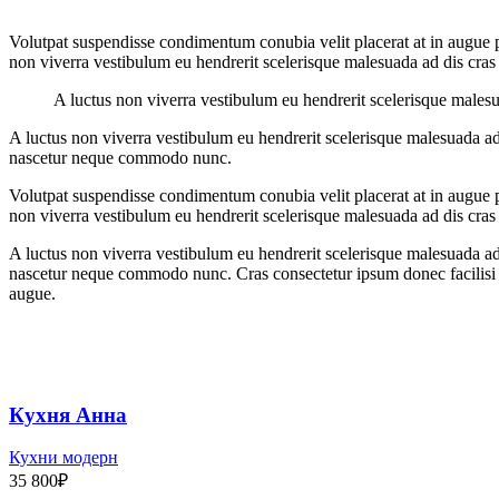
Volutpat suspendisse condimentum conubia velit placerat at in augue po
non viverra vestibulum eu hendrerit scelerisque malesuada ad dis cras 
A luctus non viverra vestibulum eu hendrerit scelerisque males
A luctus non viverra vestibulum eu hendrerit scelerisque malesuada ad
nascetur neque commodo nunc.
Volutpat suspendisse condimentum conubia velit placerat at in augue po
non viverra vestibulum eu hendrerit scelerisque malesuada ad dis cras 
A luctus non viverra vestibulum eu hendrerit scelerisque malesuada ad
nascetur neque commodo nunc. Cras consectetur ipsum donec facilisi cu
augue.
Кухня Анна
Кухни модерн
35 800
₽