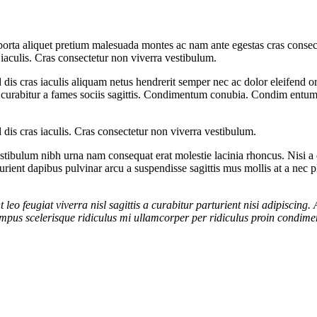
rta aliquet pretium malesuada montes ac nam ante egestas cras consectet
iaculis. Cras consectetur non viverra vestibulum.
 dis cras iaculis aliquam netus hendrerit semper nec ac dolor eleifend
rabitur a fames sociis sagittis. Condimentum conubia. Condim entum a p
dis cras iaculis. Cras consectetur non viverra vestibulum.
estibulum nibh urna nam consequat erat molestie lacinia rhoncus. Nisi 
parturient dapibus pulvinar arcu a suspendisse sagittis mus mollis at a ne
o feugiat viverra nisl sagittis a curabitur parturient nisi adipiscing. 
mpus scelerisque ridiculus mi ullamcorper per ridiculus proin condimentu