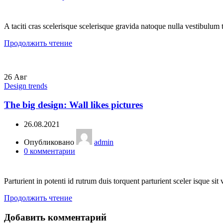
A taciti cras scelerisque scelerisque gravida natoque nulla vestibulum t
Продолжить чтение
26
Авг
Design trends
The big design: Wall likes pictures
26.08.2021
Опубликовано
admin
0
комментарии
Parturient in potenti id rutrum duis torquent parturient sceler isque sit 
Продолжить чтение
Добавить комментарий