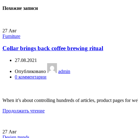
Похожие записи
27
Авг
Furniture
Collar brings back coffee brewing ritual
27.08.2021
Опубликовано
admin
0
комментарии
When it’s about controlling hundreds of articles, product pages for web
Продолжить чтение
27
Авг
Design trends