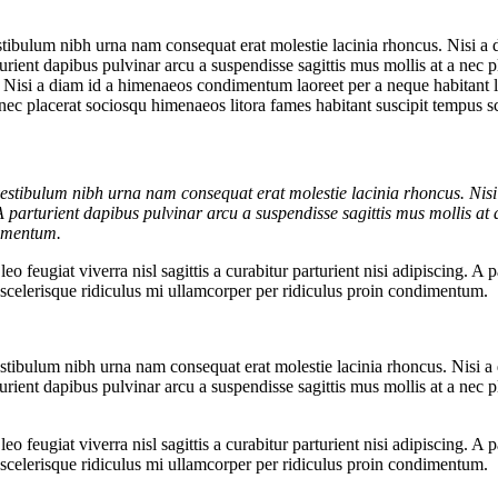
stibulum nibh urna nam consequat erat molestie lacinia rhoncus. Nisi 
parturient dapibus pulvinar arcu a suspendisse sagittis mus mollis at a ne
isi a diam id a himenaeos condimentum laoreet per a neque habitant leo f
a nec placerat sociosqu himenaeos litora fames habitant suscipit tempus 
vestibulum nibh urna nam consequat erat molestie lacinia rhoncus. Ni
g. A parturient dapibus pulvinar arcu a suspendisse sagittis mus mollis a
dimentum.
feugiat viverra nisl sagittis a curabitur parturient nisi adipiscing. A p
 scelerisque ridiculus mi ullamcorper per ridiculus proin condimentum.
estibulum nibh urna nam consequat erat molestie lacinia rhoncus. Nisi 
parturient dapibus pulvinar arcu a suspendisse sagittis mus mollis at a ne
feugiat viverra nisl sagittis a curabitur parturient nisi adipiscing. A p
 scelerisque ridiculus mi ullamcorper per ridiculus proin condimentum.